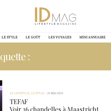
LE STYLE
LE GOÛT
LES VOYAGES
MINI ANNUAIRE
iquette :
TEFAF MAASTRIC
LE LIFESTYLE
,
LE STYLE
23 MAI 2023
TEFAF
Voir 36 chandelles à Maastricht