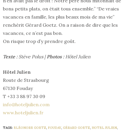
n’en avait pas le droit ! Notre père nous mitonnait de
bons petits plats, on était tous ensemble.” “De vraies
vacances en famille, les plus beaux mois de ma vie”
renchérit Gérard Goetz. On a raison de dire que les
vacances, ce n’est pas bon.
On risque trop d’y prendre goût.
Texte :
Stève Polus |
Photos :
Hôtel Julien
Hôtel Julien
Route de Strasbourg
67130 Fouday
T +33 3 88 97 30 09
info@hoteljulien.com
www.hoteljulien.fr
TAGS:
ELÉONORE GOETZ
,
FOUDAY
,
GÉRARD GOETZ
,
HOTEL JULIEN
,