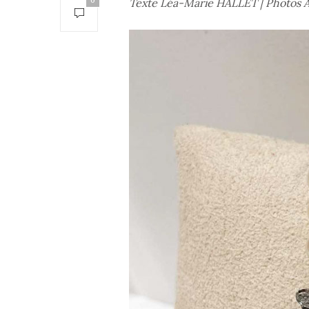
0
Texte Léa-Marie HALLET | Photos